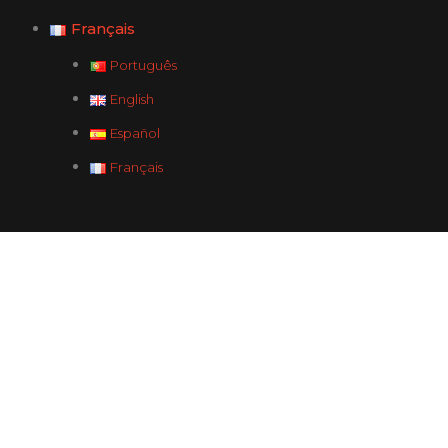
Français
Português
English
Español
Français