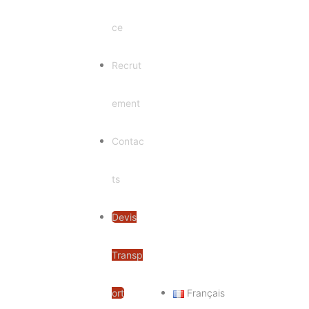
ce
Recrut
ement
Contac
ts
Devis
Transp
ort
Français