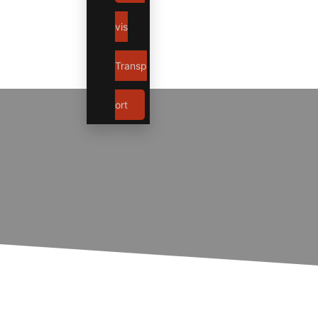
vis
Transp
ort