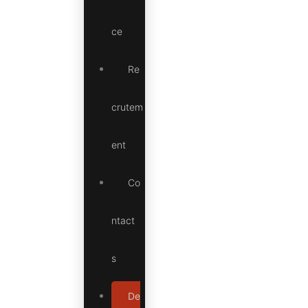
ce
Re
crutem
ent
Co
ntact
s
De