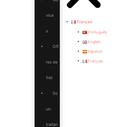
vice
Français
s
Português
English
Off
Español
Français
res de
fret
So
us-
traitan