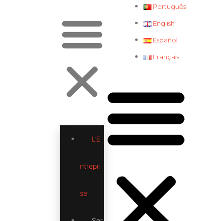
Português
English
Español
Français
L’E
ntrepri
se
Ser