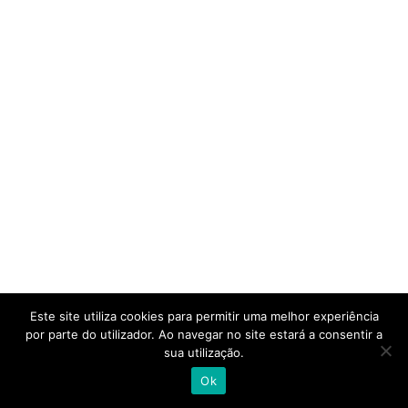
Este site utiliza cookies para permitir uma melhor experiência
por parte do utilizador. Ao navegar no site estará a consentir a
sua utilização.
Ok