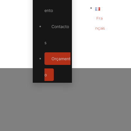
ento
Fra
Contacto
nçais
s
Orçament
o