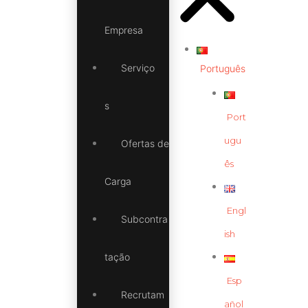
Empresa
Serviço
Português
s
Port
ugu
Ofertas de
ês
Carga
Engl
Subcontra
ish
tação
Esp
Recrutam
añol