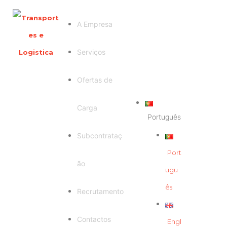
A Empresa
Serviços
Ofertas de
Carga
Português
Subcontrataç
Port
ão
ugu
ês
Recrutamento
Contactos
Engl