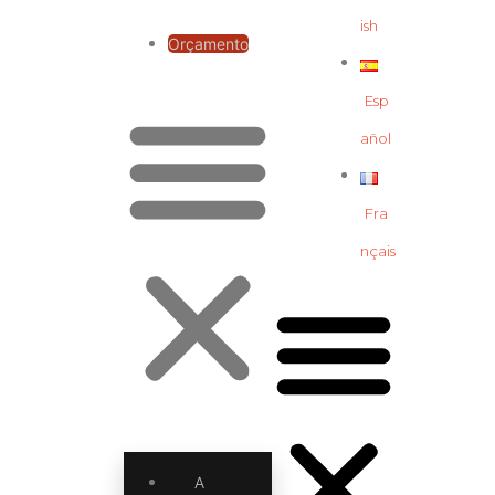
ish
Orçamento
Esp
añol
Fra
nçais
A