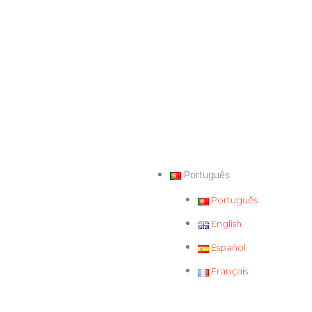
Português
Português
English
Español
Français